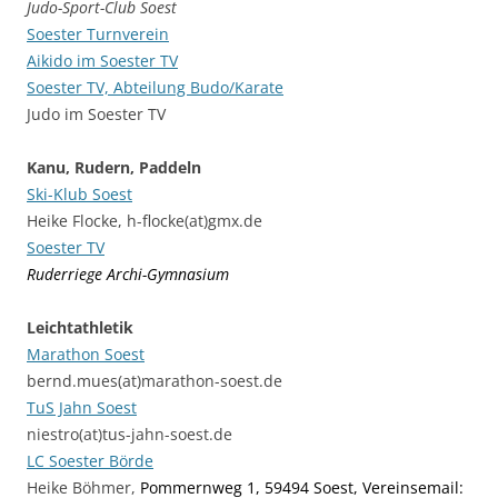
Judo-Sport-Club Soest
Soester Turnverein
Aikido im Soester TV
Soester TV, Abteilung Budo/Karate
Judo im Soester TV
Kanu, Rudern, Paddeln
Ski-Klub Soest
Heike Flocke, h-flocke(at)gmx.de
Soester TV
Ruderriege Archi-Gymnasium
Leichtathletik
Marathon Soest
bernd.mues(at)marathon-soest.de
TuS Jahn Soest
niestro(at)tus-jahn-soest.de
LC Soester Börde
Heike Böhmer,
Pommernweg 1, 59494 Soest, Vereinsemail: