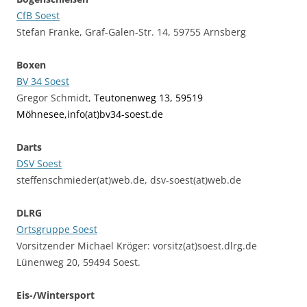
CfB Soest
Stefan Franke, Graf-Galen-Str. 14, 59755 Arnsberg
Boxen
BV 34 Soest
Gregor Schmidt,
Teutonenweg 13, 59519
Möhnesee,
info(at)bv34-soest.de
Darts
DSV Soest
steffenschmieder(at)web.de, dsv-soest(at)web.de
DLRG
Ortsgruppe Soest
Vorsitzender Michael Kröger: vorsitz(at)soest.dlrg.de
Lünenweg 20, 59494 Soest.
Eis-/Wintersport