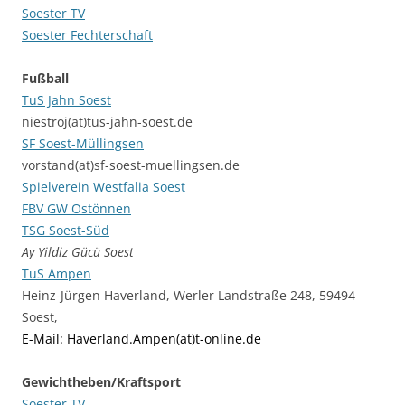
Soester TV
Soester Fechterschaft
Fußball
TuS Jahn Soest
niestroj(at)tus-jahn-soest.de
SF Soest-Müllingsen
vorstand(at)sf-soest-muellingsen.de
Spielverein Westfalia Soest
FBV GW Ostönnen
TSG Soest-Süd
Ay Yildiz Gücü Soest
TuS Ampen
Heinz-Jürgen Haverland, Werler Landstraße 248, 59494
Soest,
E-Mail: Haverland.Ampen(at)t-online.de
Gewichtheben/Kraftsport
Soester TV