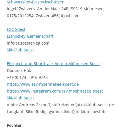
Schwarz-Rot-Eisstockschützen
Ingolf Zwitzers, An der Haar 24B, 59519 Möhnesee,
0175/2012254, Zwitzers456(at)aol.com
ESC Soest
Eishockey-Gemeinschaft
info(at)soester-eg.com
Ski-Club Soest
Eissport- und Shorttrack-Verein Möhnesee-Soest
Dominik Hölz
+49 (0)174 – 916 9743
https://www.esv-moehnesee-soest.de
https://www.instagram.com/esv.moehnesee_soest
Ski-Klub Soest
Alpin: Andreas Eckhoff, skifreizeiten(at)ski-klub-soest.de
Langlauf: Silke Rödig, gymnastik(at)ski-klub-soest.de
Fechten