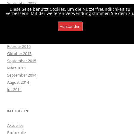
September 2017
Diese Seite benutzt Cookies, um die Nutzerfreundlichkeit zu
Juni 2017
verbessern. Mit der weiteren Verwendung stimmen Sie dem zu
März 2017
Februar 2017
Verstanden
Dezember 2016
Datenschutz
April 2016
Februar 2016
Oktober 2015
September 2015
März 2015
September 2014
August 2014
Juli 2014
KATEGORIEN
Aktuelles
Protokolle