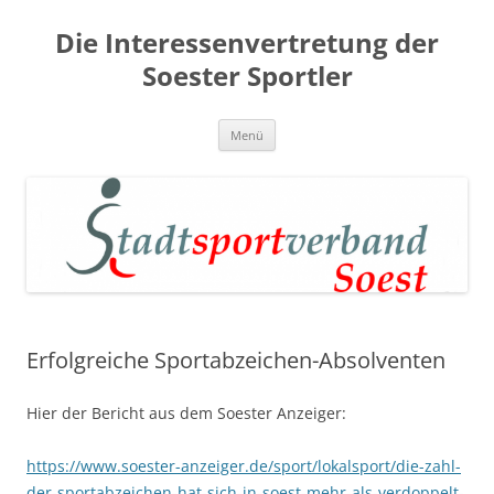
Zum
Inhalt
Die Interessenvertretung der
springen
Soester Sportler
Menü
Erfolgreiche Sportabzeichen-Absolventen
Hier der Bericht aus dem Soester Anzeiger:
https://www.soester-anzeiger.de/sport/lokalsport/die-zahl-
der-sportabzeichen-hat-sich-in-soest-mehr-als-verdoppelt-