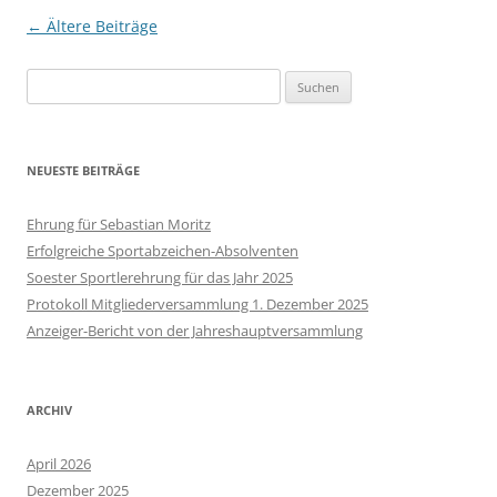
Beitragsnavigation
←
Ältere Beiträge
Suchen
nach:
NEUESTE BEITRÄGE
Ehrung für Sebastian Moritz
Erfolgreiche Sportabzeichen-Absolventen
Soester Sportlerehrung für das Jahr 2025
Protokoll Mitgliederversammlung 1. Dezember 2025
Anzeiger-Bericht von der Jahreshauptversammlung
ARCHIV
April 2026
Dezember 2025