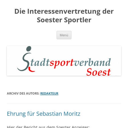
Zum
Inhalt
Die Interessenvertretung der
springen
Soester Sportler
Menü
ARCHIV DES AUTORS:
REDAKTEUR
Ehrung für Sebastian Moritz
Hier der Bericht aus dem Soester Anzeiger: